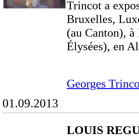
Trincot a exp
Bruxelles, Lu
(au Canton), à
Élysées), en A
Georges Trincot
01.09.2013
LOUIS REGUI