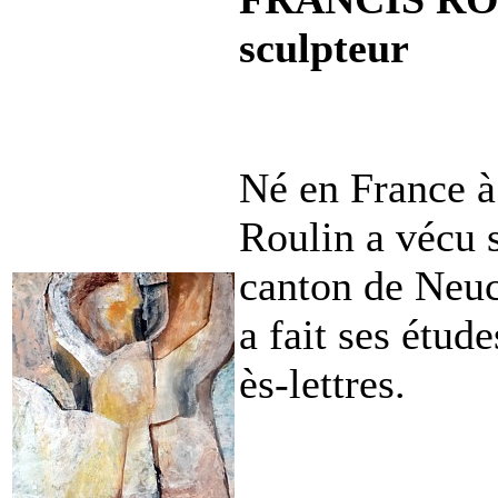
sculpteur
Né en France à
Roulin a vécu 
canton de Neuch
a fait ses étud
ès-lettres.